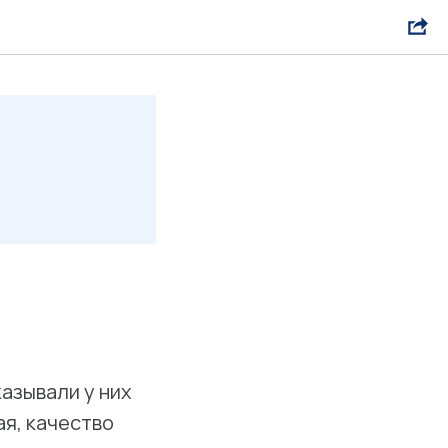
азывали у них
ая, качество