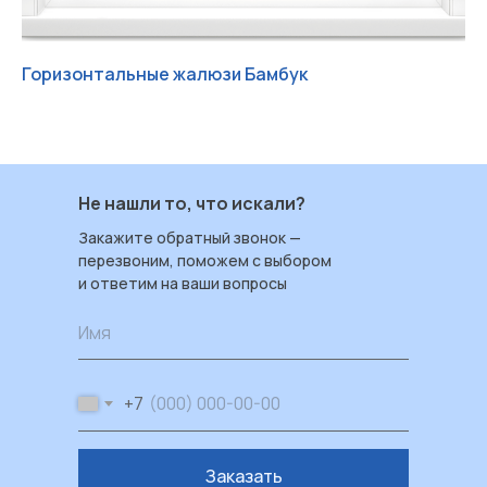
Горизонтальные жалюзи Бамбук
Го
Работаем с 2004 ИРБИС-Т
Не нашли то, что искали?
+7 (3452) 78 40 78
Закажите обратный звонок —
ул. Червишевский тракт 7
перезвоним, поможем с выбором
Пн — Пт: 09:00–18:00
и ответим на ваши вопросы
Сб: 09:00–17:00
Вс: выходной
Имя
Каталог
+7
Пластиковые окна
Художественные окна
Заказать