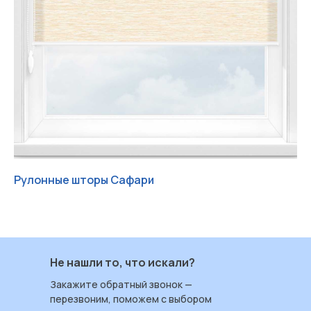
Рулонные шторы Сафари
Ру
Работаем с 2004 ИРБИС-Т
+7 (3452) 78 40 78
ул. Червишевский тракт 7
Не нашли то, что искали?
Пн — Пт: 09:00–18:00
Закажите обратный звонок —
Сб: 09:00–17:00
перезвоним, поможем с выбором
Вс: выходной