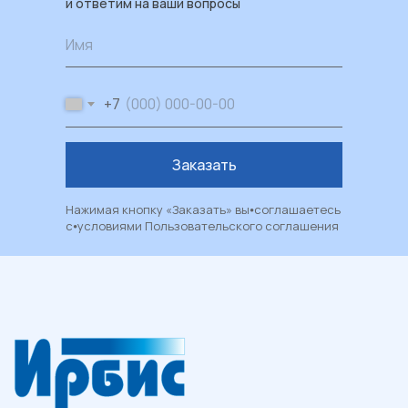
и ответим на ваши вопросы
Каталог
Имя
Пластиковые окна
Художественные окна
+7
Балконы и лоджии
Москитные сетки
Заказать
Рулонные шторы и жалюзи
Двери из ПВХ и алюминия
Нажимая кнопку «Заказать» вы⦁соглашаетесь
с⦁условиями
Пользовательского соглашения
Металлические двери
Фасадные системы
Алюминиевые витражи
Алюминиевые входные группы
Системы перегородок
Рольставни
Гаражные и уличные ворота