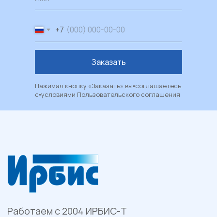
Работаем с 2004 ИРБИС-Т
+7
+7 (3452) 78 40 78
Заказать
ул. Червишевский тракт 7
Пн — Пт: 09:00–18:00
Нажимая кнопку «Заказать» вы⦁соглашаетесь
Сб: 09:00–17:00
с⦁условиями
Пользовательского соглашения
Вс: выходной
Каталог
Пластиковые окна
Художественные окна
Балконы и лоджии
Москитные сетки
Рулонные шторы и жалюзи