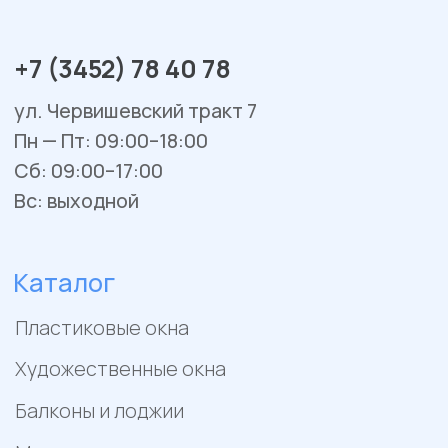
Двери из ПВХ и алюминия
Металлические двери
Фасадные системы
Алюминиевые витражи
Алюминиевые входные группы
Системы перегородок
Рольставни
Гаражные и уличные ворота
Остекление веранд и террас
Сервис и ремонт
Установка и монтаж
Гарантийное обслуживание
Ремонт окон и балконов
Покупателям