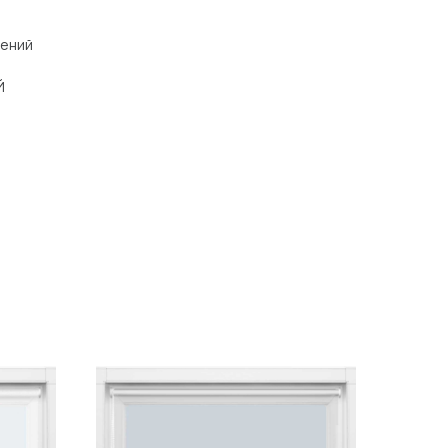
щений
Й