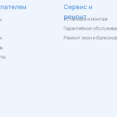
упателям
Сервис и
ремонт
Установка и монтаж
ы
Гарантийное обслужив
ы
Ремонт окон и балконо
щь
кты