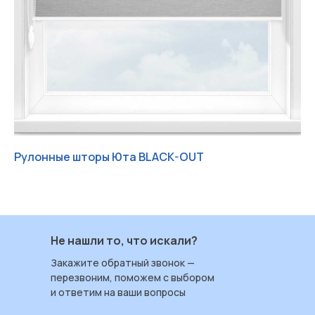
Рулонные шторы Юта BLACK-OUT
Ру
Работаем с 2004 ИРБИС-Т
+7 (3452) 78 40 78
Не нашли то, что искали?
ул. Червишевский тракт 7
Пн — Пт: 09:00–18:00
Закажите обратный звонок —
Сб: 09:00–17:00
перезвоним, поможем с выбором
Вс: выходной
и ответим на ваши вопросы