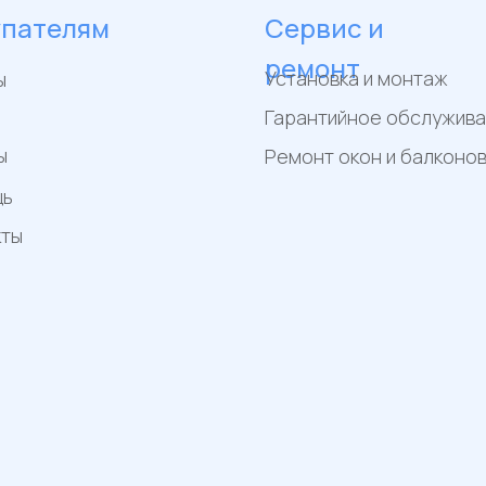
упателям
Сервис и
ремонт
Установка и монтаж
ы
Гарантийное обслужив
ы
Ремонт окон и балконо
щь
кты