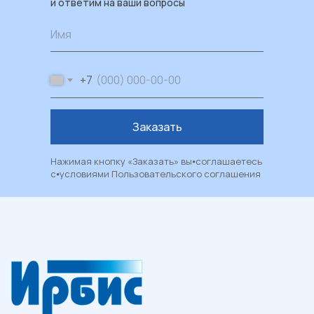
и ответим на ваши вопросы
Каталог
Имя
Пластиковые окна
Художественные окна
+7
Балконы и лоджии
Москитные сетки
Заказать
Рулонные шторы и жалюзи
Двери из ПВХ и алюминия
Нажимая кнопку «Заказать» вы⦁соглашаетесь
с⦁условиями
Пользовательского соглашения
Металлические двери
Фасадные системы
Алюминиевые витражи
Алюминиевые входные группы
Системы перегородок
Рольставни
Гаражные и уличные ворота