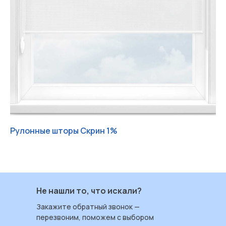
Рулонные шторы Скрин 1%
Ру
Работаем с 2004 ИРБИС-Т
+7 (3452) 78 40 78
ул. Червишевский тракт 7
Не нашли то, что искали?
Пн — Пт: 09:00–18:00
Закажите обратный звонок —
Сб: 09:00–17:00
перезвоним, поможем с выбором
Вс: выходной