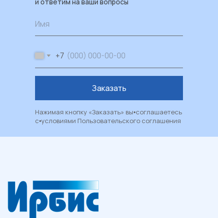
и ответим на ваши вопросы
Каталог
Имя
Пластиковые окна
Художественные окна
+7
Балконы и лоджии
Москитные сетки
Заказать
Рулонные шторы и жалюзи
Двери из ПВХ и алюминия
Нажимая кнопку «Заказать» вы⦁соглашаетесь
с⦁условиями
Пользовательского соглашения
Металлические двери
Фасадные системы
Алюминиевые витражи
Алюминиевые входные группы
Системы перегородок
Рольставни
Гаражные и уличные ворота