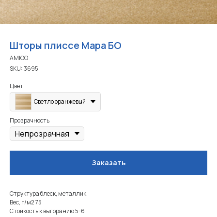
Шторы плиссе Мара БО
AMIGO
SKU:
3695
Цвет
Светло оранжевый
Прозрачность
Заказать
Структура блеск, металлик
Вес, г/м2 75
Стойкость к выгоранию 5-6