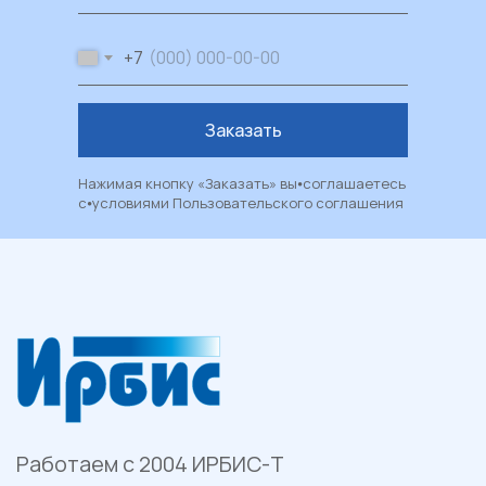
Каталог
Пластиковые окна
+7
Художественные окна
Балконы и лоджии
Заказать
Москитные сетки
Рулонные шторы и жалюзи
Нажимая кнопку «Заказать» вы⦁соглашаетесь
Двери из ПВХ и алюминия
с⦁условиями
Пользовательского соглашения
Металлические двери
Фасадные системы
Алюминиевые витражи
Алюминиевые входные группы
Системы перегородок
Рольставни
Гаражные и уличные ворота
Остекление веранд и террас