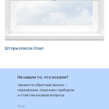
Шторы плиссе Опал
Шт
Работаем с 2004 ИРБИС-Т
+7 (3452) 78 40 78
Не нашли то, что искали?
ул. Червишевский тракт 7
Закажите обратный звонок —
Пн — Пт: 09:00–18:00
перезвоним, поможем с выбором
Сб: 09:00–17:00
и ответим на ваши вопросы
Вс: выходной
Имя