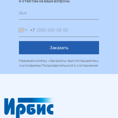
и ответим на ваши вопросы
Каталог
Имя
Пластиковые окна
Художественные окна
+7
Балконы и лоджии
Москитные сетки
Заказать
Рулонные шторы и жалюзи
Двери из ПВХ и алюминия
Нажимая кнопку «Заказать» вы⦁соглашаетесь
с⦁условиями
Пользовательского соглашения
Металлические двери
Фасадные системы
Алюминиевые витражи
Алюминиевые входные группы
Системы перегородок
Рольставни
Гаражные и уличные ворота