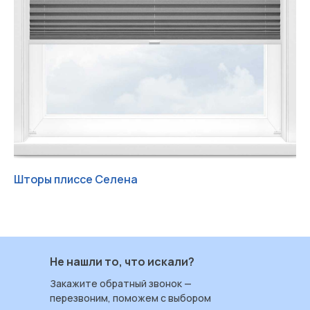
Шторы плиссе Селена
Шт
Работаем с 2004 ИРБИС-Т
+7 (3452) 78 40 78
ул. Червишевский тракт 7
Не нашли то, что искали?
Пн — Пт: 09:00–18:00
Закажите обратный звонок —
Сб: 09:00–17:00
перезвоним, поможем с выбором
Вс: выходной