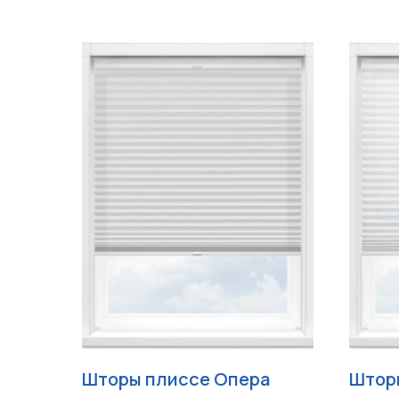
Шторы плиссе Опера
Штор