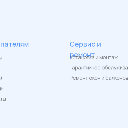
упателям
Сервис и
ремонт
Установка и монтаж
ы
Гарантийное обслужив
ы
Ремонт окон и балконо
щь
кты