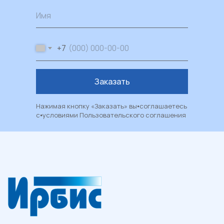
Имя
Каталог
Пластиковые окна
+7
Художественные окна
Балконы и лоджии
Москитные сетки
Заказать
Рулонные шторы и жалюзи
Нажимая кнопку «Заказать» вы⦁соглашаетесь
Двери из ПВХ и алюминия
с⦁условиями
Пользовательского соглашения
Металлические двери
Фасадные системы
Алюминиевые витражи
Алюминиевые входные группы
Системы перегородок
Рольставни
Гаражные и уличные ворота