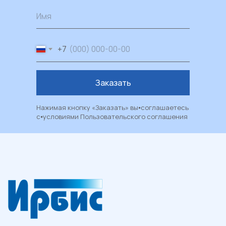
Имя
Работаем с 2004 ИРБИС-Т
+7
+7 (3452) 78 40 78
Заказать
ул. Червишевский тракт 7
Пн — Пт: 09:00–18:00
Сб: 09:00–17:00
Нажимая кнопку «Заказать» вы⦁соглашаетесь
с⦁условиями
Пользовательского соглашения
Вс: выходной
Каталог
Пластиковые окна
Художественные окна
Балконы и лоджии
Москитные сетки
Рулонные шторы и жалюзи