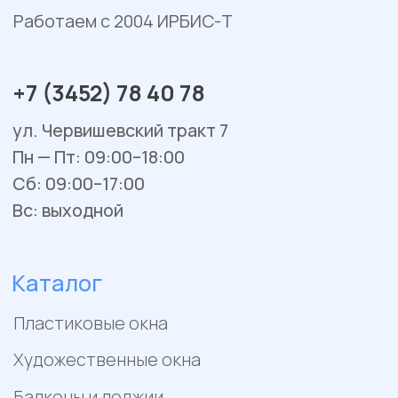
Двери из ПВХ и алюминия
Металлические двери
Фасадные системы
Алюминиевые витражи
Алюминиевые входные группы
Системы перегородок
Рольставни
Гаражные и уличные ворота
Остекление веранд и террас
Сервис и ремонт
Установка и монтаж
Гарантийное обслуживание
Ремонт окон и балконов
Покупателям