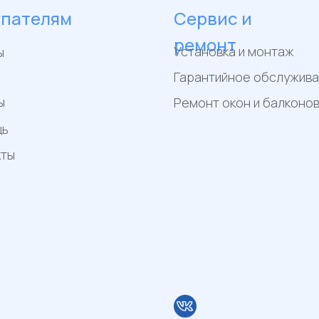
упателям
Сервис и
ремонт
Установка и монтаж
ы
Гарантийное обслужив
ы
Ремонт окон и балконо
щь
кты