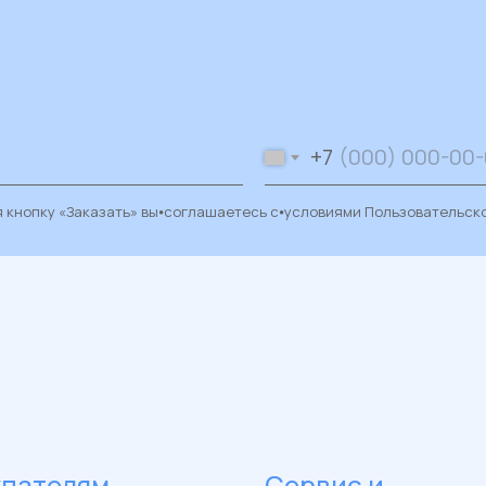
+7
 кнопку «Заказать» вы⦁соглашаетесь с⦁условиями
Пользовательск
упателям
Сервис и