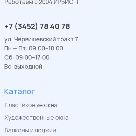
Двери из ПВХ и алюминия
Металлические двери
Фасадные системы
Алюминиевые витражи
Алюминиевые входные группы
Системы перегородок
Рольставни
Гаражные и уличные ворота
Остекление веранд и террас
Сервис и ремонт
Установка и монтаж
Гарантийное обслуживание
Ремонт окон и балконов
Покупателям