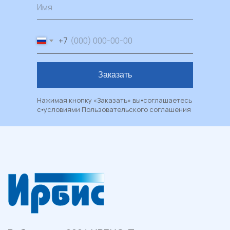
Имя
Работаем с 2004 ИРБИС-Т
+7
+7 (3452) 78 40 78
Заказать
ул. Червишевский тракт 7
Пн — Пт: 09:00–18:00
Нажимая кнопку «Заказать» вы⦁соглашаетесь
Сб: 09:00–17:00
с⦁условиями
Пользовательского соглашения
Вс: выходной
Каталог
Пластиковые окна
Художественные окна
Балконы и лоджии
Москитные сетки
Рулонные шторы и жалюзи