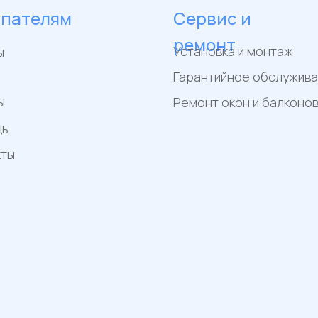
упателям
Сервис и
ремонт
Установка и монтаж
ы
Гарантийное обслужив
ы
Ремонт окон и балконо
щь
кты