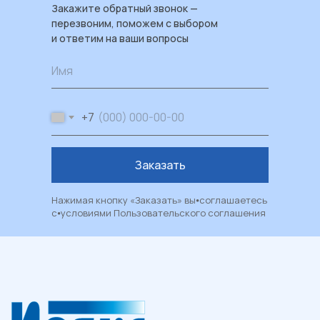
Сб: 09:00–17:00
Закажите обратный звонок —
Вс: выходной
перезвоним, поможем с выбором
и ответим на ваши вопросы
Каталог
Имя
Пластиковые окна
Художественные окна
+7
Балконы и лоджии
Москитные сетки
Заказать
Рулонные шторы и жалюзи
Двери из ПВХ и алюминия
Нажимая кнопку «Заказать» вы⦁соглашаетесь
Металлические двери
с⦁условиями
Пользовательского соглашения
Фасадные системы
Алюминиевые витражи
Алюминиевые входные группы
Системы перегородок
Рольставни