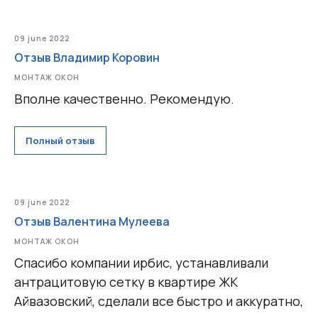
Отзывы
Помощь
Контакты
09 june 2022
Акции
Отзыв Владимир Коровин
Работы
МОНТАЖ ОКОН
Вполне качественно. Рекомендую.
Политика конфиденциальности
Полный отзыв
Пример цен носит исключительно информационный
характер и не является публичной офертой
09 june 2022
Отзыв Валентина Мулеева
МОНТАЖ ОКОН
Спасибо компании ирбис, устанавливали
антрацитовую сетку в квартире ЖК
Айвазовский, сделали все быстро и аккуратно,