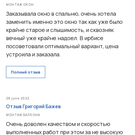
МОНТАЖ ОКОН
Заказывала окно в спальню, очень хотела
заменить именно это окно так как уже было
Работаем с 2004 ИРБИС-Т
крайне старое и слышимость, и сквозняк
вечный уже крайне надоел. В ирбисе
+7 (3452) 78 40 78
посоветовали оптимальный вариант, цена
ул. Червишевский тракт 7
устроила и заказала.
Пн — Пт: 09:00–18:00
Сб: 09:00–17:00
Вс: выходной
Полный отзыв
Каталог
Пластиковые окна
28 june 2022
Художественные окна
Отзыв Григорий Бажев
Балконы и лоджии
МОНТАЖ БАЛКОНА
Москитные сетки
Очень доволен качеством и скоростью
выполненных работ при этом за не высокую
Рулонные шторы и жалюзи