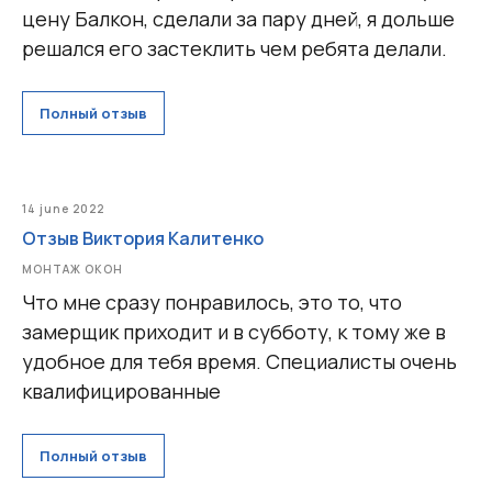
цену Балкон, сделали за пару дней, я дольше
Двери из ПВХ и алюминия
решался его застеклить чем ребята делали.
Металлические двери
Фасадные системы
Полный отзыв
Алюминиевые витражи
Алюминиевые входные группы
Системы перегородок
14 june 2022
Рольставни
Отзыв Виктория Калитенко
Гаражные и уличные ворота
МОНТАЖ ОКОН
Остекление веранд и террас
Что мне сразу понравилось, это то, что
замерщик приходит и в субботу, к тому же в
Сервис и ремонт
удобное для тебя время. Специалисты очень
Установка и монтаж
квалифицированные
Гарантийное обслуживание
Ремонт окон и балконов
Полный отзыв
Покупателям